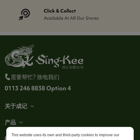
Click & Collect
Available At All Our Stores
需要帮忙? 致电我们
0113 246 8838 Option 4
关于成记
产品
This website uses its own and third-party cookies to improve our
帐户