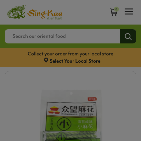
0
Collect your order from your local store
Select Your Local Store