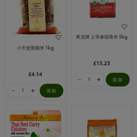
青龙牌 上等泰国香米 5kg
小天使黑糯米 1kg
£13.23
£4.14
添加
添加