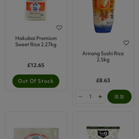
Hakubai Premium
Sweet Rice 2.27kg
Arirang Sushi Rice
2.5kg
£12.65
£8.63
Out Of Stock
添加