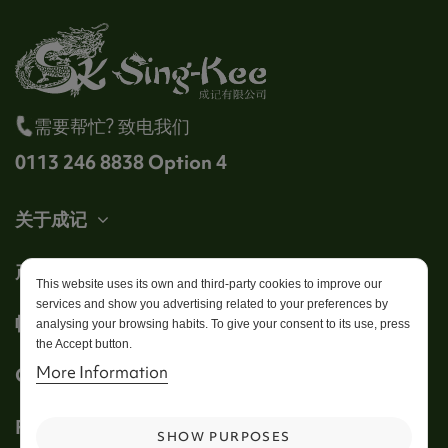
需要帮忙? 致电我们
0113 246 8838 Option 4
关于成记
产品
This website uses its own and third-party cookies to improve our
services and show you advertising related to your preferences by
帐户
analysing your browsing habits. To give your consent to its use, press
the Accept button.
More Information
Get in touch
Follow us
SHOW PURPOSES