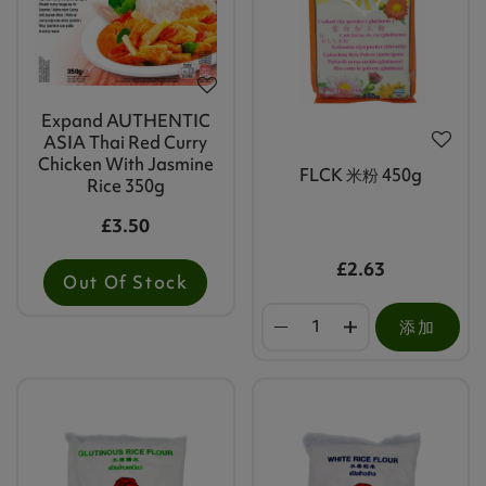
Expand AUTHENTIC
ASIA Thai Red Curry
Chicken With Jasmine
FLCK 米粉 450g
Rice 350g
£3.50
£2.63
Out Of Stock
添加