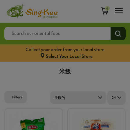
0
Collect your order from your local store
Select Your Local Store
米飯
Filters
关联的
24