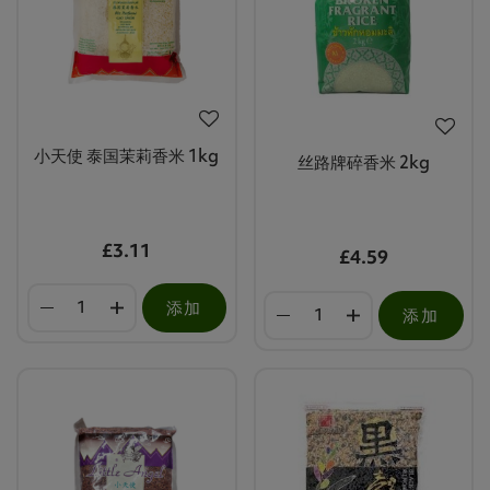
小天使 泰国茉莉香米 1kg
丝路牌碎香米 2kg
£3.11
£4.59
添加
添加