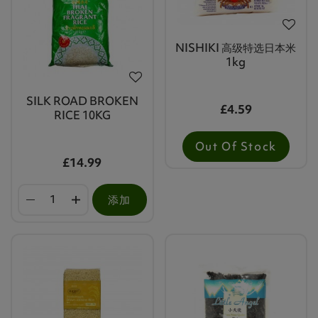
NISHIKI 高级特选日本米
1kg
SILK ROAD BROKEN
£4.59
RICE 10KG
Out Of Stock
£14.99
添加