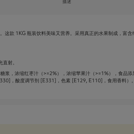
描述
G。这款 1KG 瓶装饮料美味又营养。采用真正的水果制成，富
光直射。
浆，浓缩红枣汁（>=2%），浓缩苹果汁（>=1%），食品添加剂（乳
 [E330]，酸度调节剂 [E331]，色素 [E129, E110]，食用香料）