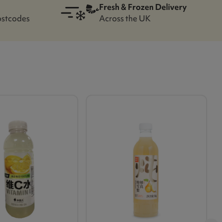
Fresh & Frozen Delivery
ostcodes
Across the UK