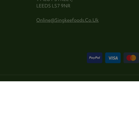
LEEDS LS7 9NR
Online@singkeefoods.co.uk