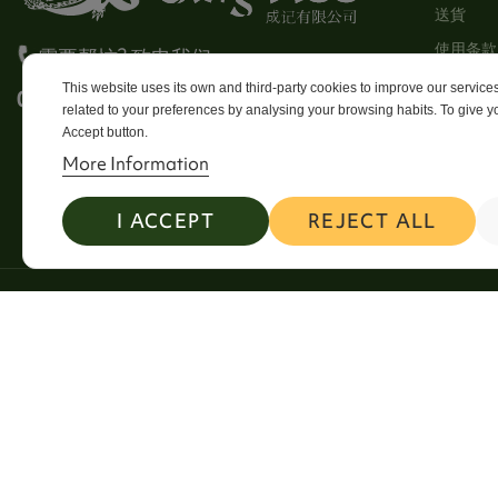
送貨
使用条款
需要帮忙? 致电我们
Stores
This website uses its own and third-party cookies to improve our servic
0113 246 8838 Option 4
related to your preferences by analysing your browsing habits. To give yo
Sitema
Accept button.
Contact
More Information
I ACCEPT
REJECT ALL