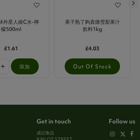
林外星人維C水-檸
果子熟了夠真燉雪梨果汁
檬500ml
飲料1kg
£1.61
£4.03
添加
Out Of Stock
Get in touch
Follow us
成记食品
9 PILOT STREET,