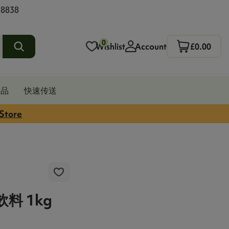
 8838
0
Wishlist
Account
£0.00
发品
快速传送
 Store
料 1kg