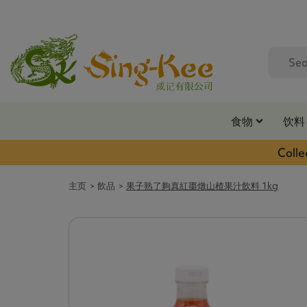
食物
饮料
Colle
主页
飲品
果子熟了夠真紅棗燉山楂果汁飲料 1kg