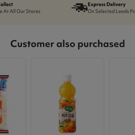
Collect
Express Delivery
e At All Our Stores
On Selected Leeds P
Customer also purchased