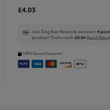
£4.03
Join Sing Kee Rewards and earn
4 poin
product! That's worth
£0.04
Read About 
100% Secure Payments