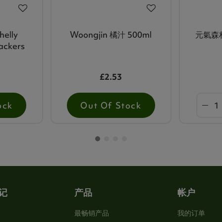
helly
Woongjin 橘汁 500ml
元氣森
ackers
£2.53
ock
Out Of Stock
记
产品
帐户
最畅销产品
我的订单