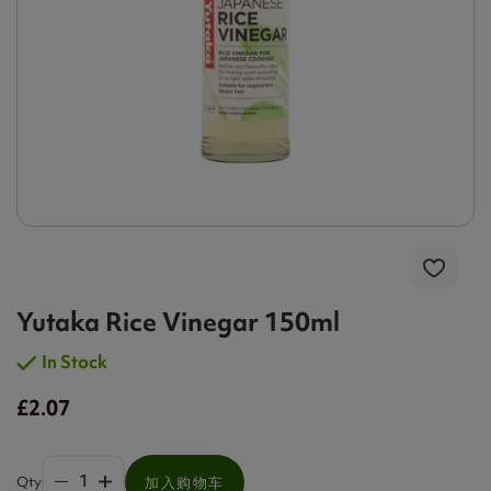
Yutaka Rice Vinegar 150ml
In Stock
£2.07
Qty
加入购物车