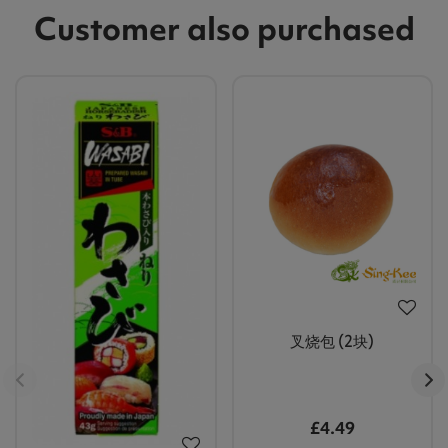
Customer also purchased
叉烧包 (2块)
£4.49