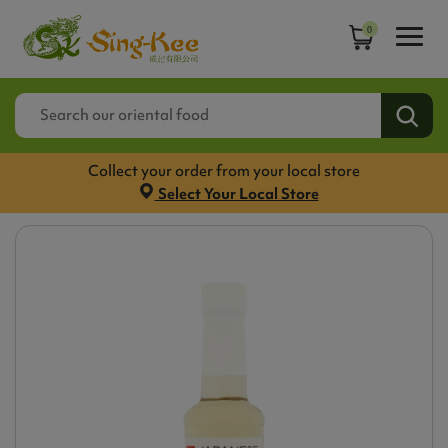
0
Collect your order from your local store
Select Your Local Store