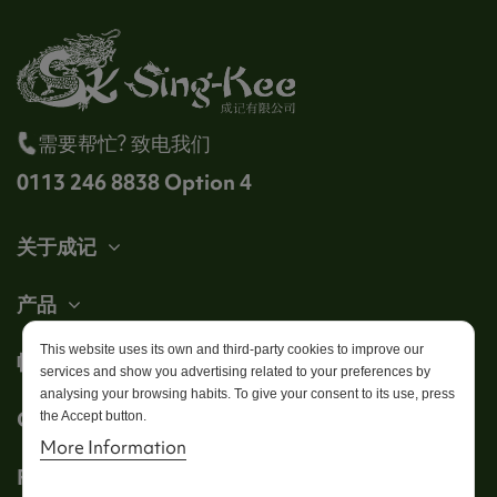
需要帮忙? 致电我们
0113 246 8838 Option 4
关于成记
产品
This website uses its own and third-party cookies to improve our
帐户
services and show you advertising related to your preferences by
analysing your browsing habits. To give your consent to its use, press
Get in touch
the Accept button.
More Information
Follow us