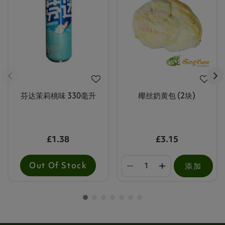
芬达茉莉桃味 330毫升
椰丝奶黄包 (2块)
£1.38
£3.15
Out Of Stock
添加