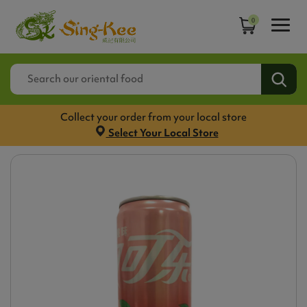
0
Collect your order from your local store
Select Your Local Store