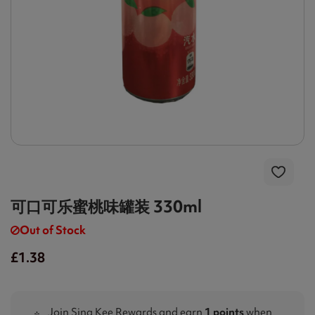
可口可乐蜜桃味罐装 330ml
Out of Stock
£1.38
Join Sing Kee Rewards and earn
1 points
when