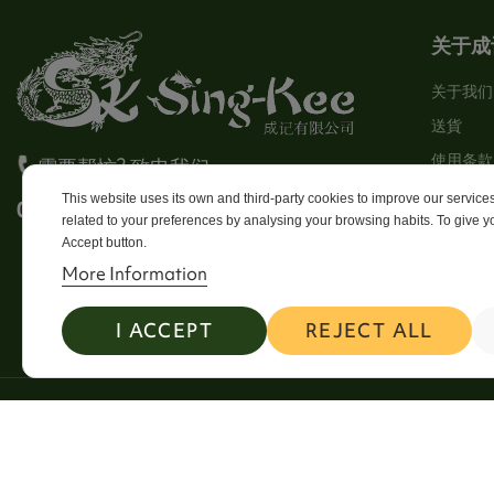
关于成
关于我们
送貨
使用条款
需要帮忙? 致电我们
Stores
This website uses its own and third-party cookies to improve our servic
0113 246 8838 Option 4
related to your preferences by analysing your browsing habits. To give yo
Sitema
Accept button.
Contact
More Information
I ACCEPT
REJECT ALL