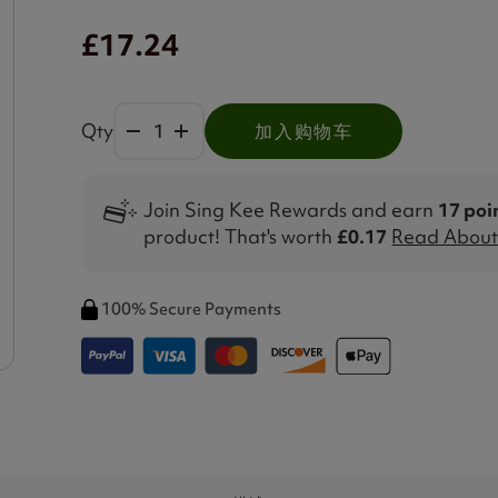
£17.24
Qty
加入购物车
Join Sing Kee Rewards and earn
17 poi
product! That's worth
£0.17
Read About 
100% Secure Payments