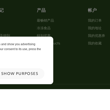
记
产品
帐户
最畅销产品
我的订单
冷冻食品
我的地址
及细則
特别优惠
我的优惠券
New Products
我的收藏
es and show you advertising
ur consent to its use, press the
p
 Us
SHOW PURPOSES