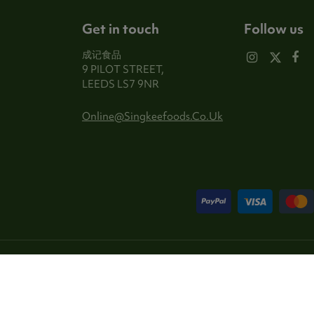
Get in touch
Follow us
成记食品
9 PILOT STREET,
LEEDS LS7 9NR
Online@singkeefoods.co.uk