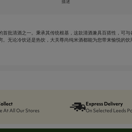
描述
的首批清酒之一。秉承其传统根基，这款清酒兼具百搭性，可与
穷。无论冷饮还是热饮，大关尊尚纯米酒都能为您带来愉悦的饮
Collect
Express Delivery
e At All Our Stores
On Selected Leeds P