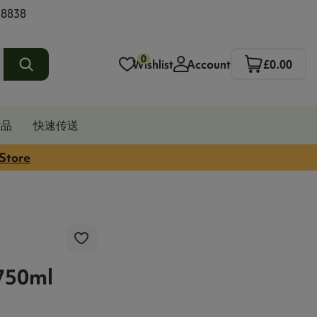
 8838
0
Wishlist
Account
£0.00
发品
快速传送
 Store
750ml