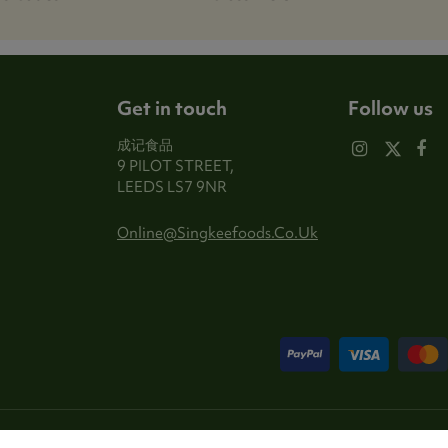
Get in touch
Follow us
成记食品
9 PILOT STREET,
LEEDS LS7 9NR
Online@singkeefoods.co.uk