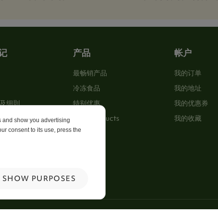
记
产品
帐户
最畅销产品
我的订单
冷冻食品
我的地址
及细則
特别优惠
我的优惠券
New Products
我的收藏
es and show you advertising
ur consent to its use, press the
p
 Us
SHOW PURPOSES