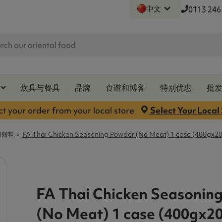
中文
0113 246
炊具与餐具
品牌
食谱和博客
特别优惠
批
ct your order from your local store
Select Your Local
和酱料
FA Thai Chicken Seasoning Powder (No Meat) 1 case (400gx20
FA Thai Chicken Seasonin
(No Meat) 1 case (400gx2