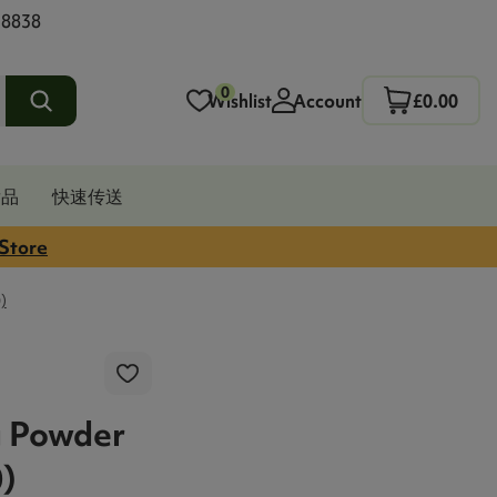
 8838
0
Wishlist
Account
£0.00
发品
快速传送
 Store
)
g Powder
0)