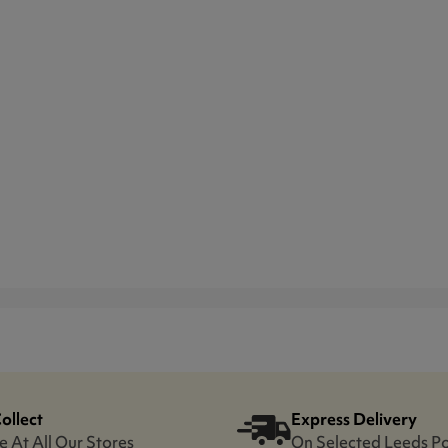
Collect
Express Delivery
e At All Our Stores
On Selected Leeds P