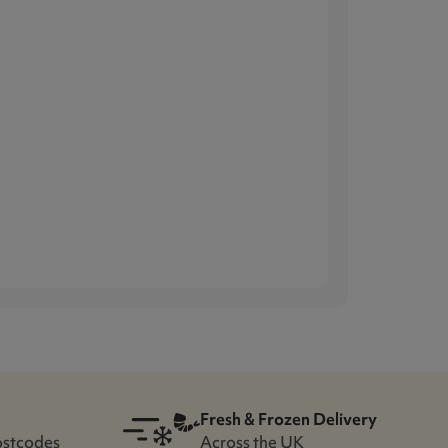
Fresh & Frozen Delivery
ostcodes
Across the UK