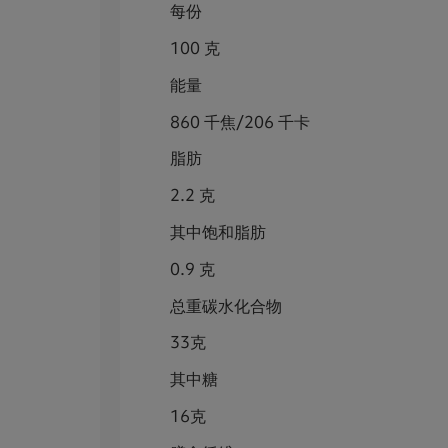
每份
100 克
能量
860 千焦/206 千卡
脂肪
2.2 克
其中饱和脂肪
0.9 克
总重碳水化合物
33克
其中糖
16克