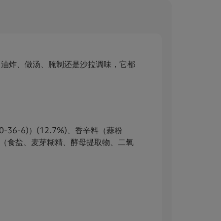
炒菜、油炸、做汤、腌制还是沙拉调味，它都
-36-6)）(12.7%)、香辛料（蒜粉
工香料（食盐、麦芽糊精、酵母提取物、二氧