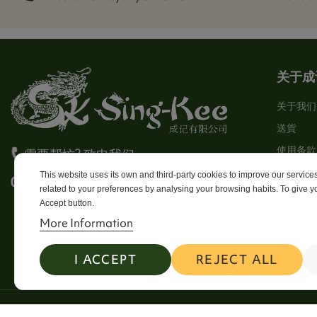
关于成
关于我们
送貨
使用条款
需要帮忙? 致电我们
Stores
This website uses its own and third-party cookies to improve our servic
0113 246 8838 Option 4
related to your preferences by analysing your browsing habits. To give yo
Sitema
Accept button.
Contact
More Information
I ACCEPT
REJECT ALL