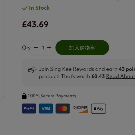
In Stock
£43.69
Qty
加入购物车
Join Sing Kee Rewards and earn
43 poi
product! That's worth
£0.43
Read About 
100% Secure Payments