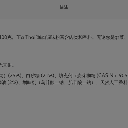
描述
）400克。“Fa Thai”鸡肉调味粉富含肉类和香料。无论您是
光直射。
(25%)、白砂糖 (21%)、填充剂（麦芽糊精 (CAS No. 9050
、精制棕榈油 (2%)、增味剂（鸟苷酸二钠、肌苷酸二钠）、天然人