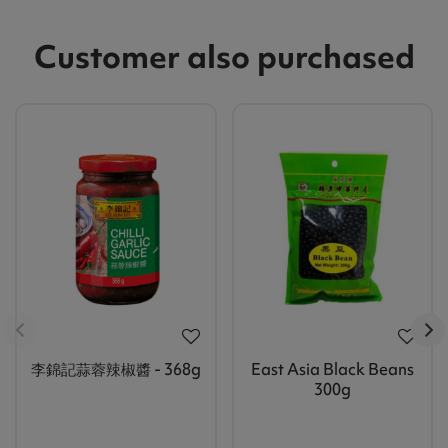
Customer also purchased
李錦記蒜蓉辣椒醬 - 368g
East Asia Black Beans
300g