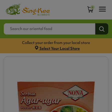
0
Collect your order from your local store
Select Your Local Store