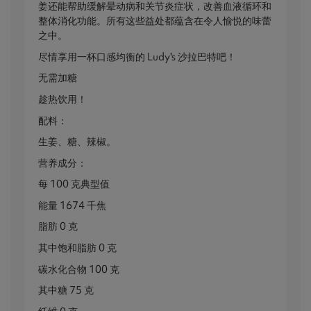
姜还能帮助缓解晕动病和关节炎症状，改善血液循环和
整体消化功能。所有这些益处都蕴含在令人愉悦的味蕾
之中。
尽情享用一杯口感均衡的 Ludy's 沙拉巴特吧！
无需加糖
趁热饮用！
配料：
生姜、糖、辣椒。
营养成分：
每 100 克典型值
能量 1674 千焦
脂肪 0 克
其中饱和脂肪 0 克
碳水化合物 100 克
其中糖 75 克