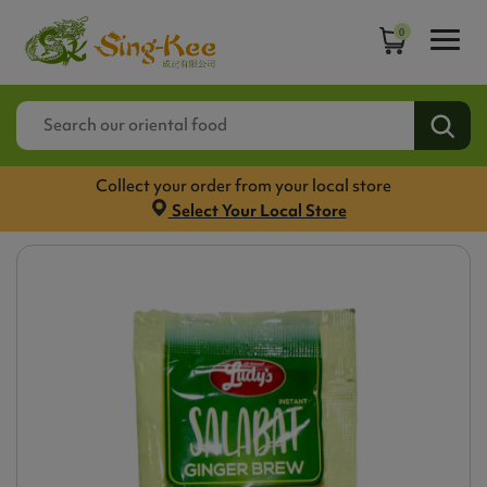
0
Collect your order from your local store
Select Your Local Store