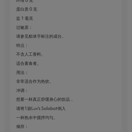
纤维 0 克
蛋白质 0 克
盐 1 毫克
过敏原：
请参见粗体字标注的成分。
特点：
不含人工香料。
适合素食者。
用法：
非常适合作为热饮。
冲调：
想要一杯真正舒缓身心的饮品，
请将1袋Luv's Salabat倒入
一杯热水中搅拌均匀。
储存：