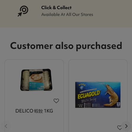
Click & Collect
Available At All Our Stores
Customer also purchased
DELICO 蝦餃 1KG