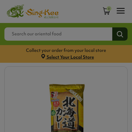
0
Collect your order from your local store
Select Your Local Store