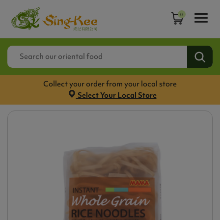
0
Collect your order from your local store
Select Your Local Store