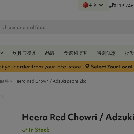
中文
0113 246
炊具与餐具
品牌
食谱和博客
特别优惠
批
ct your order from your local store
Select Your Local
和酱料
Heera Red Chowri / Adzuki Beans 2kg
Heera Red Chowri / Adzuk
In Stock