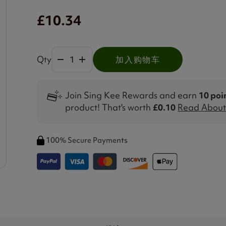
£10.34
Qty
加入购物车
Join Sing Kee Rewards and earn
10 poi
product! That's worth
£0.10
Read About 
100% Secure Payments