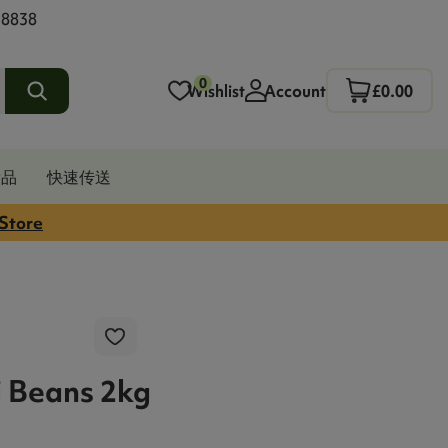
 8838
0
Wishlist
Account
£0.00
发品
快速传送
 Store
i Beans 2kg