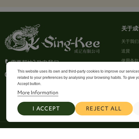
关于成
关于我们
送貨
使用条款
需要帮忙? 致电我们
Stores
This website uses its own and third-party cookies to improve our servic
0113 246 8838 Option 4
related to your preferences by analysing your browsing habits. To give yo
Sitema
Accept button.
Contact
More Information
I ACCEPT
REJECT ALL