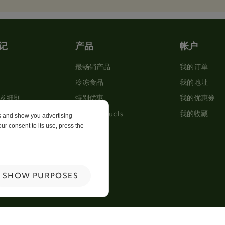
记
产品
帐户
最畅销产品
我的订单
冷冻食品
我的地址
及细則
特别优惠
我的优惠券
New Products
我的收藏
es and show you advertising
ur consent to its use, press the
p
 Us
SHOW PURPOSES