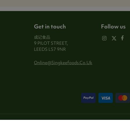
Get in touch
Follow us
成记食品
9 PILOT STREET,
LEEDS LS7 9NR
Online@singkeefoods.co.uk