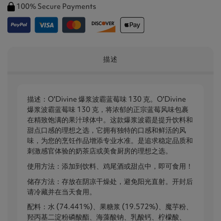
100% Secure Payments
描述
描述：O'Divine 爆浆波霸蓝莓味 130 克。O'Divine
爆浆波霸蓝莓味 130 克，将浓郁的正宗蓝莓风味包裹
在精致饱满的果汁球体中。这款爆浆波霸是提升饮料和
甜点口感的理想之选，它拥有独特的口感和鲜活的风
味，为您的烹饪作品增添专业水准。是追求稳定品质和
刺激感官体验的奶茶店或美食厨房的理想之选。
使用方法：添加到饮料、鸡尾酒或甜点中，即可食用！
储存方法：存放在阴凉干燥处，避免阳光直射。开封后
请冷藏并在当天食用。
配料：水 (74.441%)、果糖浆 (19.572%)、魔芋粉、
羟丙基二淀粉磷酸酯、海藻酸钠、乳酸钙、柠檬酸、