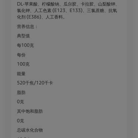
DL-苹果酸、柠檬酸钠、瓜尔胶、卡拉胶、山梨酸钾、
氯化钾、人工色素 (E123、E133)、三氯蔗糖、抗氧
化剂 (E386)、人工香料。
营养信息：
典型值
每100克
每份
100克
能量
520千焦/120千卡
脂肪
0克
其中饱和脂肪
0克
总碳水化合物