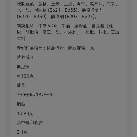
腌制蔬菜：莲藕、玉米、土豆、海带、黑木耳、竹笋、
水、盐、增味剂 (E621、E635)、酸度调节剂
(E270、E330)、防腐剂 (E202、E223)。
肉类配料：牛肉 90%、牛油、菜籽油、蚕豆酱（辣
椒、胡椒粉、蚕豆、盐、小麦粉）、辣椒、花椒、豆豉
香料
新鲜红薯粉丝：红薯淀粉、豌豆淀粉、水
营养成分：
典型值
每100克
能量
760千焦/182千卡
脂肪
10.98克
其中饱和脂肪
2.1克