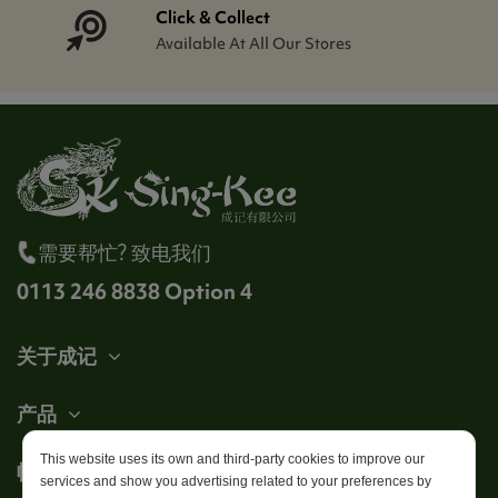
Click & Collect
Available At All Our Stores
需要帮忙? 致电我们
0113 246 8838 Option 4
关于成记
产品
This website uses its own and third-party cookies to improve our
帐户
services and show you advertising related to your preferences by