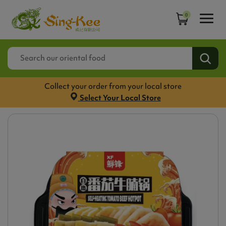
0
Collect your order from your local store
Select Your Local Store