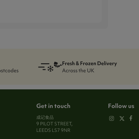
Fresh & Frozen Delivery
ostcodes
Across the UK
Get in touch
Follow us
成记食品
9 PILOT STREET,
LEEDS LS7 9NR