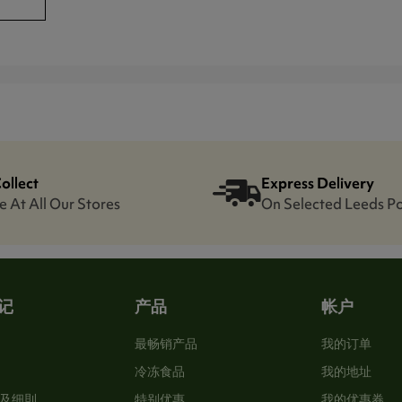
Collect
Express Delivery
e At All Our Stores
On Selected Leeds P
记
产品
帐户
最畅销产品
我的订单
冷冻食品
我的地址
及细則
特别优惠
我的优惠券