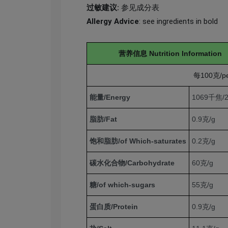
过敏建议:
参见成分表
Allergy Advice
: see ingredients in bold
营养信息 Nutrition Information
每100克/pe
能量/Energy
1069千焦/
脂肪/Fat
0.9克/g
饱和脂肪/of Which-saturates
0.2
克/
g
碳水化合物/Carbohydrate
60
克/
g
糖/of which-sugars
55
克/
g
蛋白质/Protein
0.9
克/
g