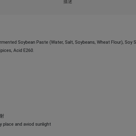
描述
Fermented Soybean Paste (Water, Salt, Soybeans, Wheat Flour), Soy 
pices, Acid E260.
直射
ry place and aviod sunlight