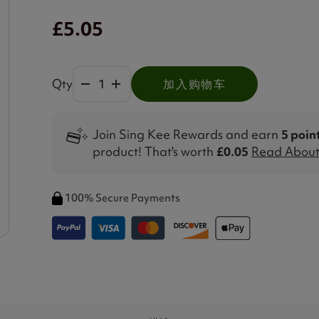
£5.05
Qty
加入购物车
Join Sing Kee Rewards and earn
5 poin
product! That's worth
£0.05
Read About 
100% Secure Payments