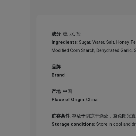
成分
: 糖, 水, 盐
Ingredients
: Sugar, Water, Salt, Honey, 
Modified Corn Starch, Dehydrated Garlic, S
品牌
:
Brand
:
产地
: 中国
Place of Origin
: China
贮存条件
: 存放于阴凉干燥处，避免阳光
Storage conditions
: Store in cool and d