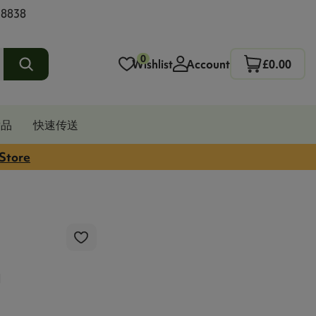
 8838
0
Wishlist
Account
£0.00
发品
快速传送
 Store
g