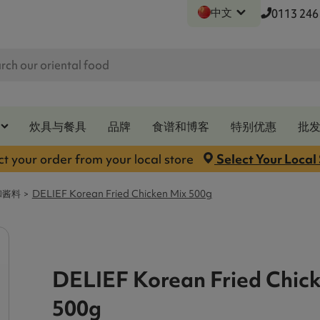
中文
0113 246
炊具与餐具
品牌
食谱和博客
特别优惠
批
ct your order from your local store
Select Your Local
和酱料
DELIEF Korean Fried Chicken Mix 500g
DELIEF Korean Fried Chic
500g