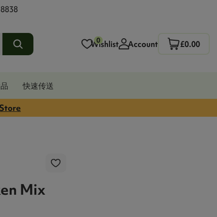
 8838
0
Wishlist
Account
£0.00
发品
快速传送
 Store
ken Mix