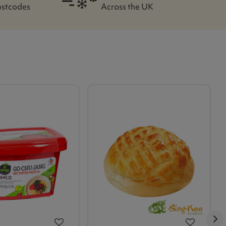
ostcodes
Across the UK