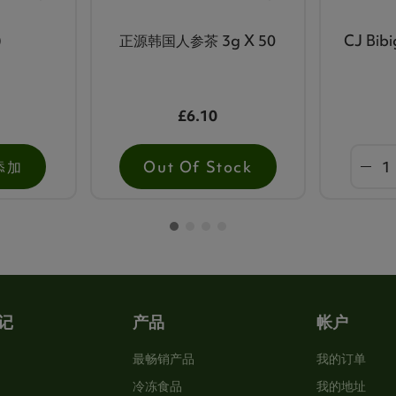
)
正源韩国人参茶 3g X 50
CJ Bi
£6.10
添加
Out Of Stock
记
产品
帐户
最畅销产品
我的订单
冷冻食品
我的地址