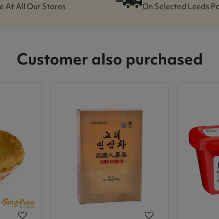
e At All Our Stores
On Selected Leeds P
Customer also purchased