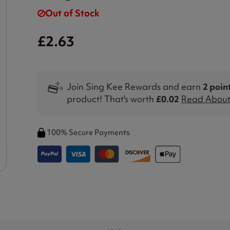
Out of Stock
£2.63
Join Sing Kee Rewards and earn
2 poin
product! That's worth
£0.02
Read About 
100% Secure Payments