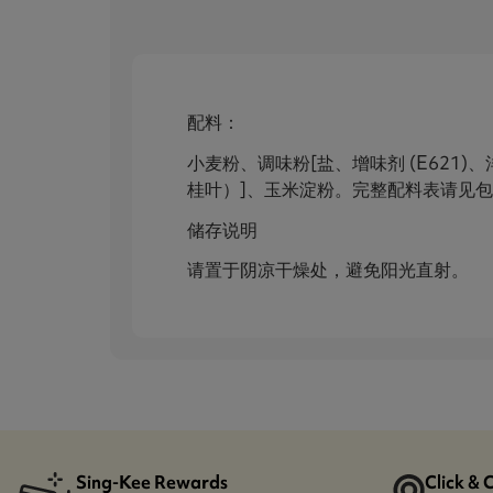
配料：
小麦粉、调味粉[盐、增味剂 (E621
桂叶）]、玉米淀粉。完整配料表请见
储存说明
请置于阴凉干燥处，避免阳光直射。
Sing-Kee Rewards
Click & 