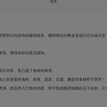
描述
雪蟹和日高昆布的极致鲜美，瞬间将您的餐桌变成日式火锅天堂
蟹香。蟹味浓郁却毫无腥味。
层次丰富，更凸显了食材的鲜美。
加入您喜爱的海鲜、肉类、蔬菜、豆腐、蘑菇等食材即可享用！
火煮沸，然后拌入打散的鸡蛋，即可制成顺滑细腻的玉子杂炊。它