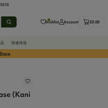
 8838
0
Wishlist
Account
£0.00
发品
快速传送
 Store
ase (Kani