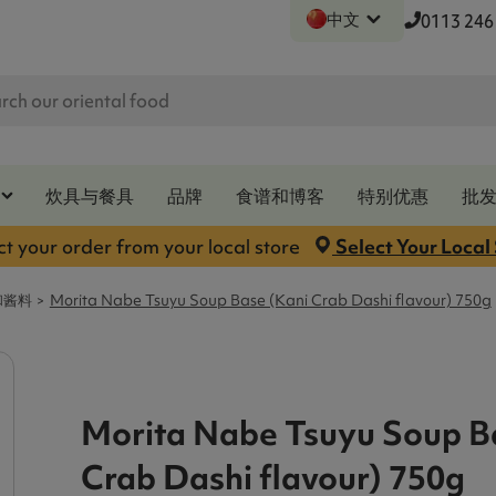
中文
0113 246
炊具与餐具
品牌
食谱和博客
特别优惠
批
ct your order from your local store
Select Your Local
和酱料
Morita Nabe Tsuyu Soup Base (Kani Crab Dashi flavour) 750g
Morita Nabe Tsuyu Soup B
Crab Dashi flavour) 750g