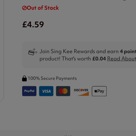
Out of Stock
£4.59
Join Sing Kee Rewards and earn
4 poin
product! That's worth
£0.04
Read About 
100% Secure Payments