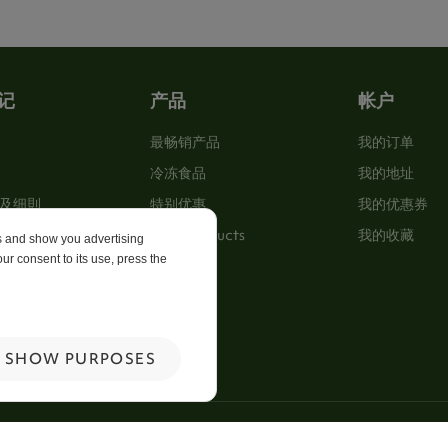
记
产品
帐户
最畅销产品
我的订单
冷冻食品
我的地址
及细則
特别优惠
我的优惠券
New Products
我的收藏
es and show you advertising
ur consent to its use, press the
p
 Us
SHOW PURPOSES