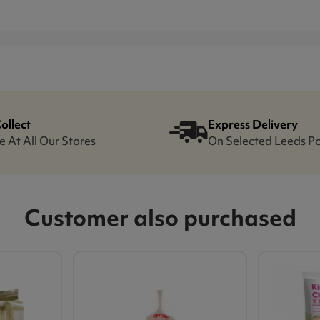
Collect
Express Delivery
e At All Our Stores
On Selected Leeds P
Customer also purchased