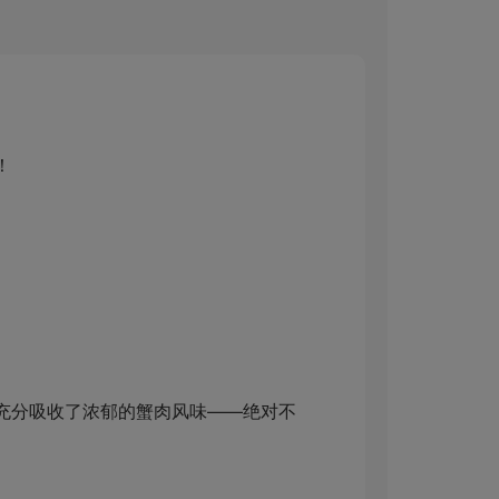
！
充分吸收了浓郁的蟹肉风味——绝对不