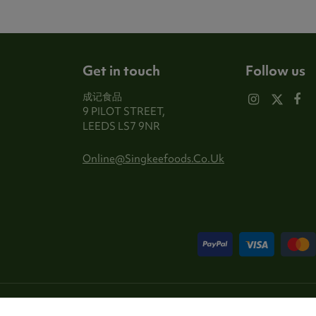
Get in touch
Follow us
成记食品
9 PILOT STREET,
LEEDS LS7 9NR
Online@singkeefoods.co.uk