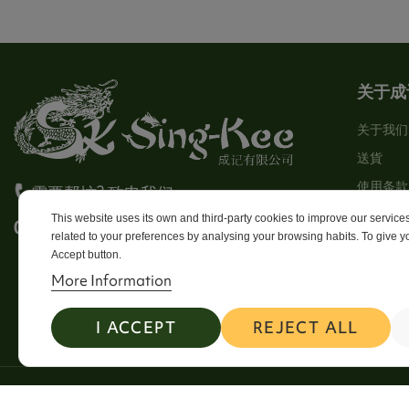
关于成
关于我们
送貨
使用条款
需要帮忙? 致电我们
Stores
This website uses its own and third-party cookies to improve our servic
0113 246 8838 Option 4
related to your preferences by analysing your browsing habits. To give yo
Sitema
Accept button.
Contact
More Information
I ACCEPT
REJECT ALL