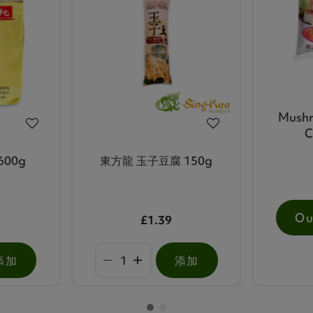
Mushr
C
600g
東方龍 玉子豆腐 150g
Ou
£1.39
添加
添加