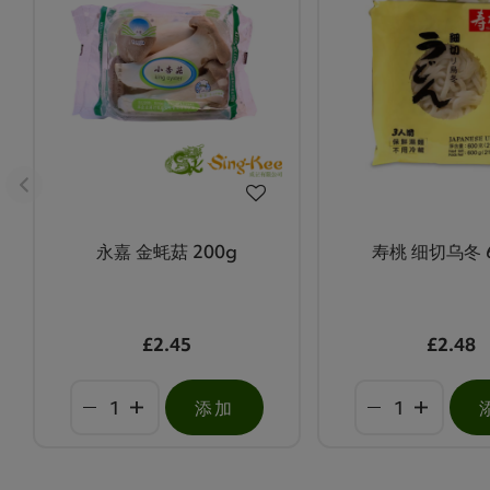
永嘉 金蚝菇 200g
寿桃 细切乌冬 
£2.45
£2.48
添加