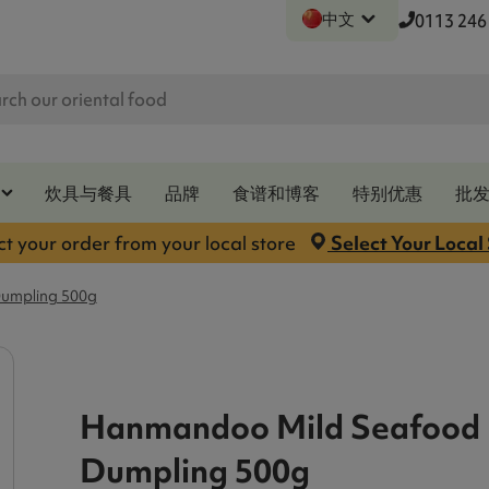
中文
0113 246
炊具与餐具
品牌
食谱和博客
特别优惠
批
ct your order from your local store
Select Your Local
umpling 500g
Hanmandoo Mild Seafood 
Dumpling 500g