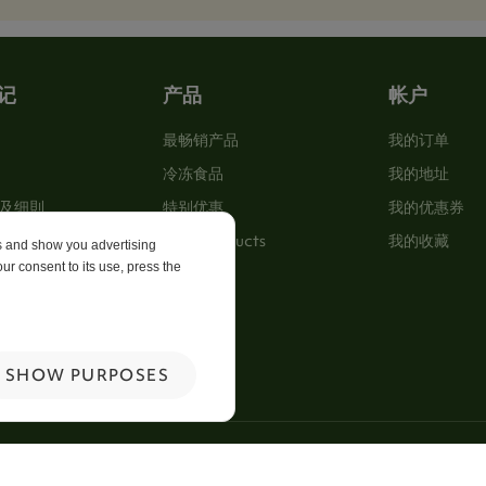
记
产品
帐户
最畅销产品
我的订单
冷冻食品
我的地址
及细則
特别优惠
我的优惠券
New Products
我的收藏
es and show you advertising
ur consent to its use, press the
p
 Us
SHOW PURPOSES