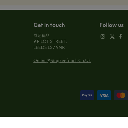
Get in touch
Follow us
成记食品
9 PILOT STREET,
LEEDS LS7 9NR
Online@singkeefoods.co.uk