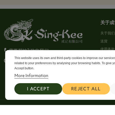
关于成
关于我们
送貨
使用条款
需要帮忙? 致电我们
Stores
This website uses its own and third-party cookies to improve our servic
0113 246 8838 Option 4
related to your preferences by analysing your browsing habits. To give yo
Sitema
Accept button.
Contact
More Information
I ACCEPT
REJECT ALL