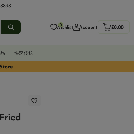
 8838
0
Wishlist
Account
£0.00
发品
快速传送
 Store
Fried