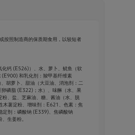
内或按照制造商的保质期食用，以较短者
钙 (E526)）、水、萝卜、鱿鱼（软
E900) 和乳化剂：羧甲基纤维素
豆蛋白、胡萝卜、甜油（大豆油、消泡剂：二
豆卵磷脂 (E322)；水）、味醂（水、果
薯淀粉、盐、芝麻油、糖、酱油（水、脱
木薯淀粉、增味剂：E621、色素：焦
定剂：磷酸钠 (E339)、焦磷酸钠
蒜粉、生姜粉。