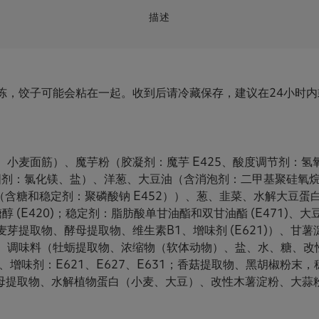
描述
冻，饺子可能会粘在一起。收到后请冷藏保存，建议在24小时
小麦面筋）、魔芋粉（胶凝剂：魔芋 E425、酸度调节剂：氢氧化
剂：氯化镁、盐）、洋葱、大豆油（含消泡剂：二甲基聚硅氧烷 (
%）（含糖和稳定剂：聚磷酸钠 E452））、葱、韭菜、水解大
醇 (E420)；稳定剂：脂肪酸单甘油酯和双甘油酯 (E471)、大
芽提取物、酵母提取物、维生素B1、增味剂 (E621)）、甘
、调味料（牡蛎提取物、浓缩物（软体动物）、盐、水、糖、改性
耳、增味剂：E621、E627、E631；香菇提取物、黑胡椒粉末，稳
2)；酵母提取物、水解植物蛋白（小麦、大豆）、改性木薯淀粉、大