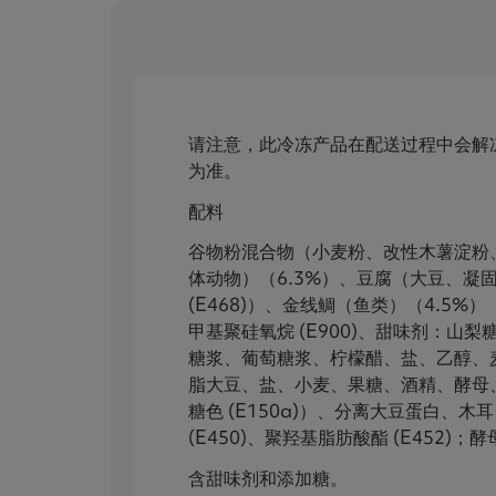
请注意，此冷冻产品在配送过程中会解
为准。
配料
谷物粉混合物（小麦粉、改性木薯淀粉、
体动物）（6.3%）、豆腐（大豆、凝固
(E468)）、金线鲷（鱼类）（4.5
甲基聚硅氧烷 (E900)、甜味剂：山梨糖
糖浆、葡萄糖浆、柠檬醋、盐、乙醇、麦
脂大豆、盐、小麦、果糖、酒精、酵母
糖色 (E150a)）、分离大豆蛋白、木
(E450)、聚羟基脂肪酸酯 (E45
含甜味剂和添加糖。