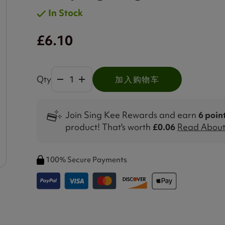
In Stock
£6.10
Qty
加入购物车
Join Sing Kee Rewards and earn
6 poin
product! That's worth
£0.06
Read About 
100% Secure Payments