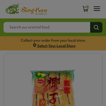
0
Collect your order from your local store
Select Your Local Store