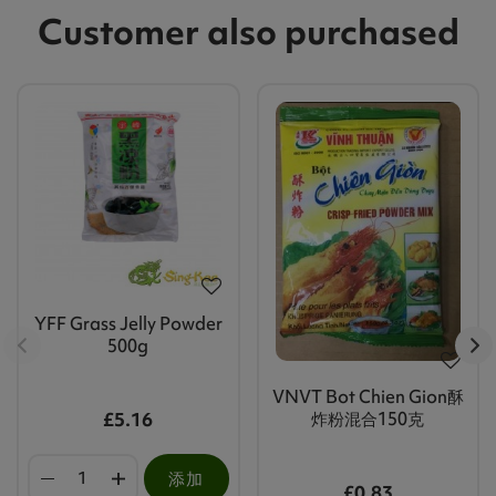
Customer also purchased
YFF Grass Jelly Powder
500g
VNVT Bot Chien Gion酥
£5.16
炸粉混合150克
添加
£0.83