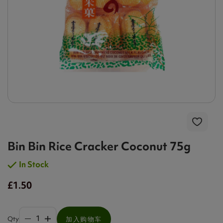
Bin Bin Rice Cracker Coconut 75g
In Stock
£1.50
Qty
加入购物车