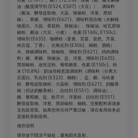
油（酸度调节剂 (E524, E507)（大豆））、调味料
（酱油、酵母提取物、大蒜、辣椒粉、洋葱、黑胡
椒）、果糖、增味剂 (E621)、调味料混合物（水解植
物蛋白、大蒜、香菇粉、辣椒油）、辣椒油、哈瓦那辣
椒粉、酱油（大豆、小麦）、色素 (E160c, E150c)、
增味剂 (E635)、咖喱粉（姜黄、芫荽、孜然、芹菜、
肉豆蔻、丁香）、抗氧化剂 (E306)、糊精、酒精）、
水、辣椒调味料、辣椒粉、增味剂 (E621)、鸡肉调味
料）糖、果糖、辣椒油、盐、洋葱、增味剂 (E635)、
黑胡椒粉、改性淀粉、葡萄糖浆、色素 (E150c)。粉
末 (10.8%)：奶油培根意面调味料（调味料（分离大
豆蛋白、乳化剂 (E322)、糊精）、盐、糖、马铃薯
粉、酵母提取物粉、大蒜粉、增味剂 (E621)、奶酪香
精（切达奶酪香精）、抗结剂 (E551)、调味油）、
糖、葡萄糖、盐、欧芹片、洋葱粉、抗结剂 (E551)、
酵母提取物、洋葱、黑胡椒粉、糊精。完整配料表请参
见包装背面。如果您有任何严重过敏，请在食用前务必
直接联系制造商。
储存说明
请存放于阴凉干燥处，避免阳光直射。