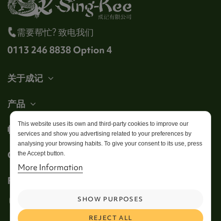
需要帮忙? 致电我们
0113 246 8838 Option 4
关于成记
产品
This website uses its own and third-party cookies to improve our
帐户
services and show you advertising related to your preferences by
analysing your browsing habits. To give your consent to its use, press
Get in touch
the Accept button.
More Information
Follow us
SHOW PURPOSES
REJECT ALL