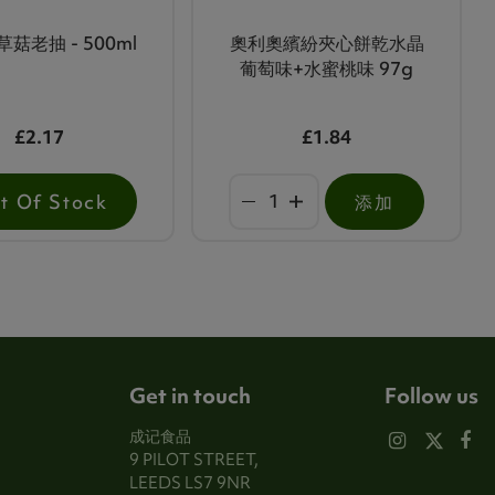
菇老抽 - 500ml
奧利奧繽紛夾心餅乾水晶
葡萄味+水蜜桃味 97g
£2.17
£1.84
t Of Stock
添加
Get in touch
Follow us
成记食品
9 PILOT STREET,
LEEDS LS7 9NR