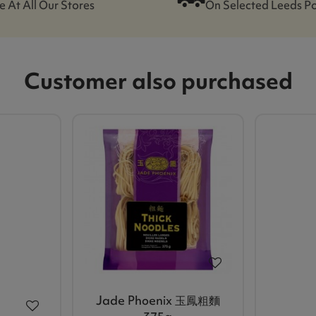
e At All Our Stores
On Selected Leeds P
Customer also purchased
Jade Phoenix 玉鳳粗麵