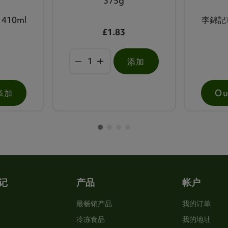
375g
410ml
李錦記草
£1.83
添加
添加
Ou
记
产品
帐户
最畅销产品
我的订单
冷冻食品
我的地址