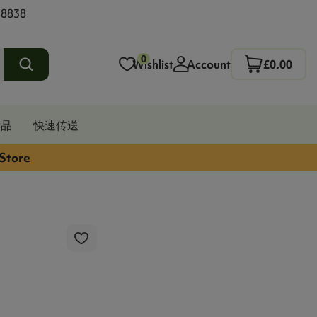
 8838
0
Wishlist
Account
£0.00
发品
快速传送
 Store