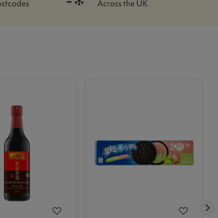
ostcodes
Across the UK