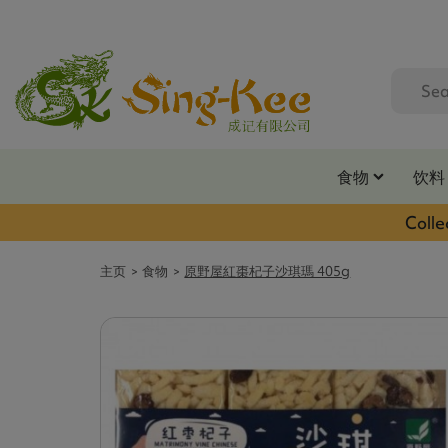
食物
饮料
Colle
主页
食物
原野屋紅棗杞子沙琪瑪 405g