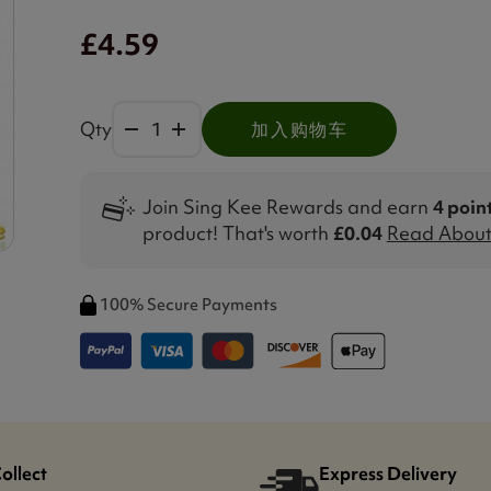
£4.59
Qty
加入购物车
Join Sing Kee Rewards and earn
4 poin
product! That's worth
£0.04
Read About 
100% Secure Payments
Collect
Express Delivery