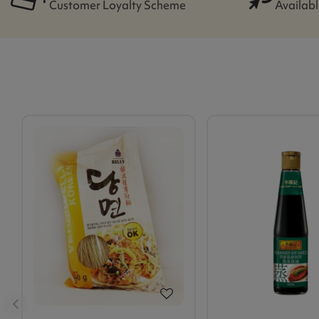
Customer Loyalty Scheme
Availabl