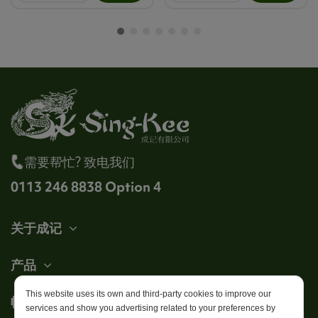
需要帮忙? 致电我们
0113 246 8838 Option 4
关于成记
产品
This website uses its own and third-party cookies to improve our
帐户
services and show you advertising related to your preferences by