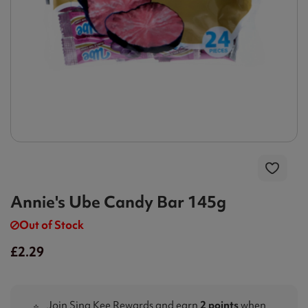
Annie's Ube Candy Bar 145g
Out of Stock
£2.29
Join Sing Kee Rewards and earn
2 points
when