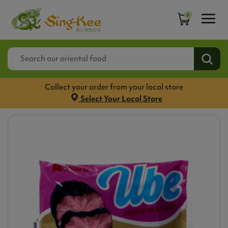
0
Collect your order from your local store
Select Your Local Store