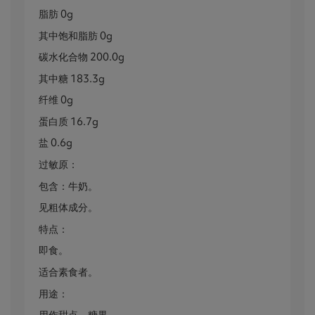
脂肪 0g
其中饱和脂肪 0g
碳水化合物 200.0g
其中糖 183.3g
纤维 0g
蛋白质 16.7g
盐 0.6g
过敏原：
包含：牛奶。
见粗体成分。
特点：
即食。
适合素食者。
用途：