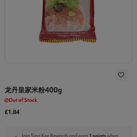
龙丹皇家米粉400g
Out of Stock
£1.84
Join Sing Kee Rewards and earn
1 points
when