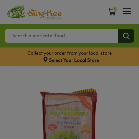
0
Collect your order from your local store
Select Your Local Store