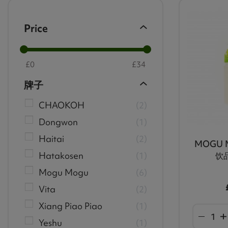
Price
£
0
£
34
牌子
CHAOKOH
2
Dongwon
1
Haitai
2
MOGU 
Hatakosen
1
饮品
Mogu Mogu
6
Vita
2
Xiang Piao Piao
1
Yeshu
1