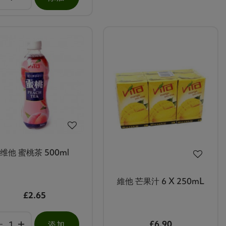
维他 蜜桃茶 500ml
維他 芒果汁 6 X 250mL
£2.65
£6.90
添加