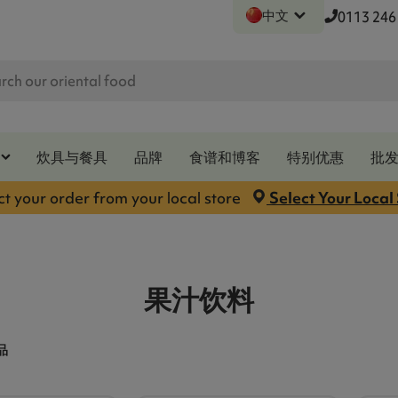
中文
0113 246
炊具与餐具
品牌
食谱和博客
特别优惠
批
ct your order from your local store
Select Your Local
果汁饮料
品