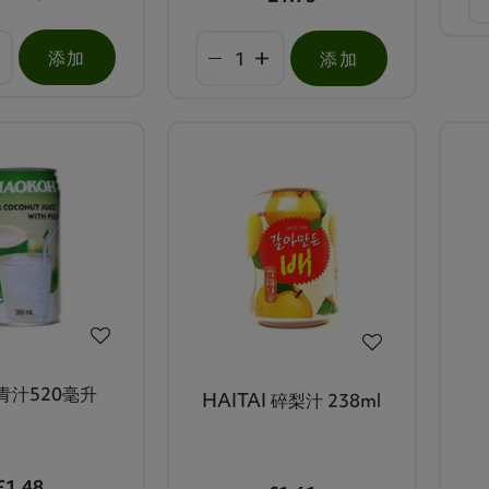
添加
添加
青汁520毫升
HAITAI 碎梨汁 238ml
£1.48