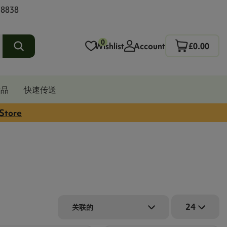
 8838
0
Wishlist
Account
£0.00
发品
快速传送
 Store
24
关联的