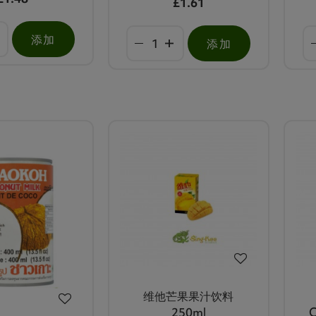
£1.61
添加
添加
维他芒果果汁饮料
250ml
C