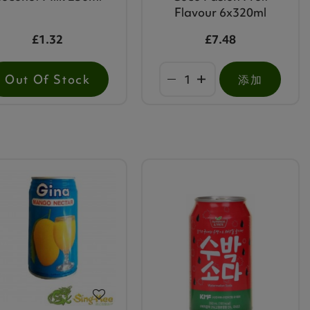
Flavour 6x320ml
£1.32
£7.48
Out Of Stock
添加