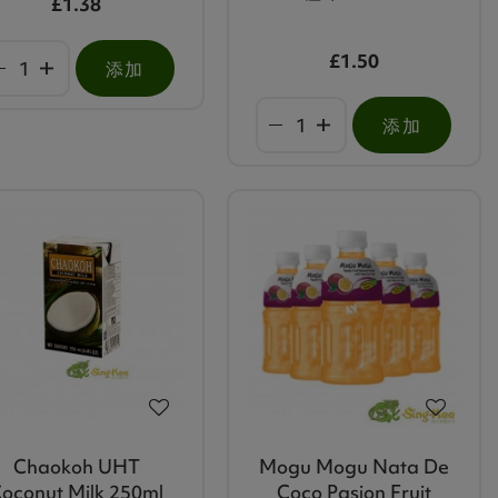
£1.38
£1.50
添加
添加
Chaokoh UHT
Mogu Mogu Nata De
oconut Milk 250ml
Coco Pasion Fruit