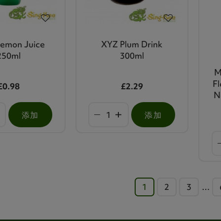
Lemon Juice
XYZ Plum Drink
250ml
300ml
M
F
£0.98
£2.29
N
添加
添加
1
2
3
…