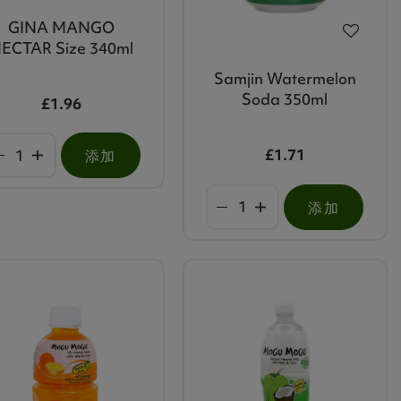
GINA MANGO
ECTAR Size 340ml
Samjin Watermelon
Soda 350ml
£1.96
£1.71
添加
添加