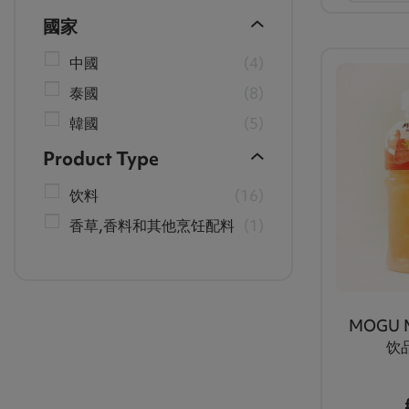
國家
中國
4
泰國
8
韓國
5
Product Type
饮料
16
香草,香料和其他烹饪配料
1
MOGU 
饮品