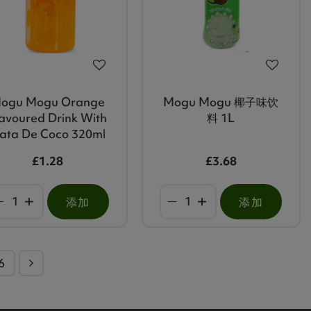
ogu Mogu Orange
Mogu Mogu 椰子味饮
lavoured Drink With
料 1L
ata De Coco 320ml
£1.28
£3.68
添加
添加
6