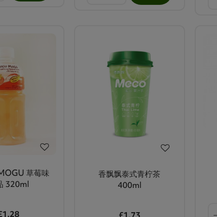
MOGU 草莓味
香飘飘泰式青柠茶
 320ml
400ml
£1.28
£1.73