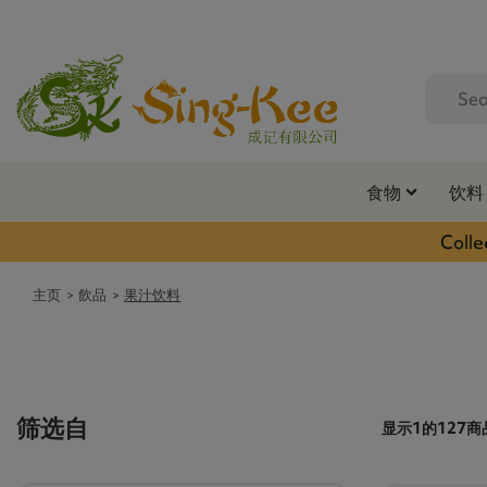
食物
饮料
Colle
主页
飲品
果汁饮料
筛选自
显示1的127商