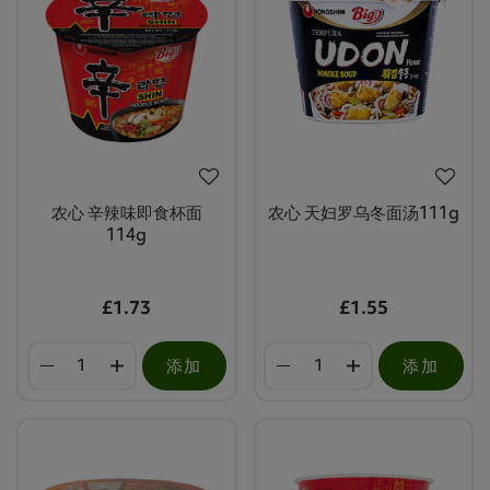
农心 辛辣味即食杯面
农心 天妇罗乌冬面汤111g
114g
£1.73
£1.55
添加
添加