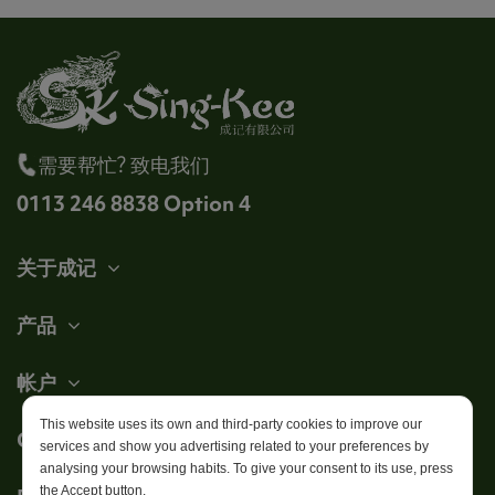
需要帮忙? 致电我们
0113 246 8838 Option 4
关于成记
产品
帐户
This website uses its own and third-party cookies to improve our
Get in touch
services and show you advertising related to your preferences by
analysing your browsing habits. To give your consent to its use, press
the Accept button.