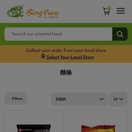
0
Collect your order from your local store
Select Your Local Store
麵條
Filters
关联的
24