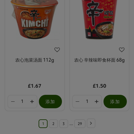
农心泡菜汤面 112g
农心 辛辣味即食杯面 68g
£1.67
£1.50
添加
添加
1
2
3
…
29