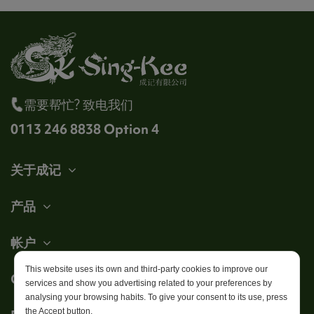
需要帮忙? 致电我们
0113 246 8838 Option 4
关于成记
产品
帐户
This website uses its own and third-party cookies to improve our
Get in touch
services and show you advertising related to your preferences by
analysing your browsing habits. To give your consent to its use, press
the Accept button.