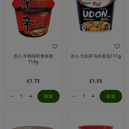
农心 辛辣味即食杯面
农心 天妇罗乌冬面汤111g
114g
£1.73
£1.55
添加
添加