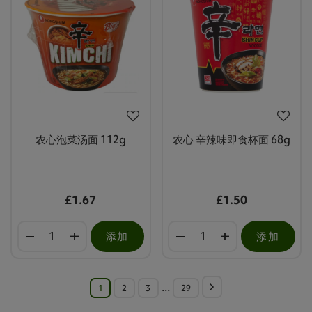
农心泡菜汤面 112g
农心 辛辣味即食杯面 68g
£1.67
£1.50
添加
添加
1
2
3
…
29