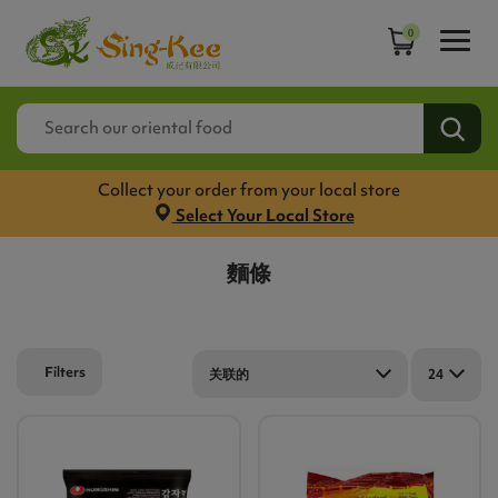
0
Collect your order from your local store
Select Your Local Store
麵條
Filters
关联的
24