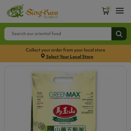
0
Collect your order from your local store
Select Your Local Store