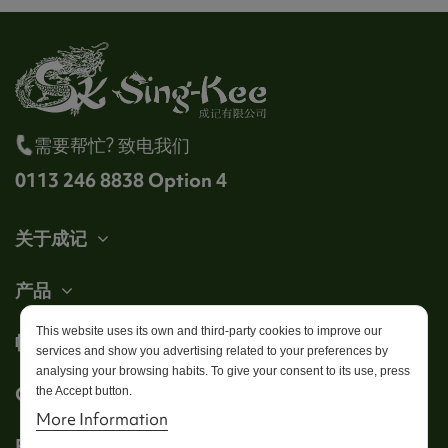
需要帮忙? 致电我们
0113 246 8838 Option 4
关于成记
产品
This website uses its own and third-party cookies to improve our
帐户
services and show you advertising related to your preferences by
analysing your browsing habits. To give your consent to its use, press
Get in touch
the Accept button.
More Information
Follow us