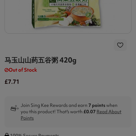
马玉山山药五谷粥 420g
Out of Stock
£7.71
Join Sing Kee Rewards and earn
7 points
when
you this product! That's worth
£0.07
Read About
Points
100% Secure Payments