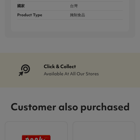
國家
台灣
Product Type
腌制食品
Click & Collect
Available At All Our Stores
Customer also purchased