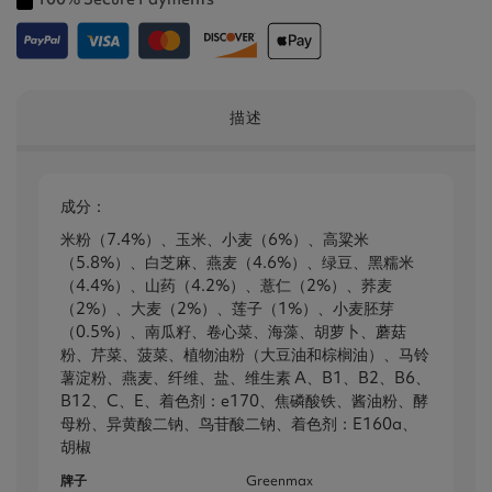
描述
成分：
米粉（7.4%）、玉米、小麦（6%）、高粱米
（5.8%）、白芝麻、燕麦（4.6%）、绿豆、黑糯米
（4.4%）、山药（4.2%）、薏仁（2%）、荞麦
（2%）、大麦（2%）、莲子（1%）、小麦胚芽
（0.5%）、南瓜籽、卷心菜、海藻、胡萝卜、蘑菇
粉、芹菜、菠菜、植物油粉（大豆油和棕榈油）、马铃
薯淀粉、燕麦、纤维、盐、维生素 A、B1、B2、B6、
B12、C、E、着色剂：e170、焦磷酸铁、酱油粉、酵
母粉、异黄酸二钠、鸟苷酸二钠、着色剂：E160a、
胡椒
牌子
Greenmax