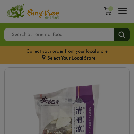
0
Collect your order from your local store
Select Your Local Store