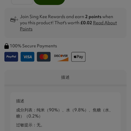
Join Sing Kee Rewards and earn
2 points
when
you this product! That's worth
£0.02
Read About
Points
100% Secure Payments
描述
描述
成分列表：纯米（90%）、水（9.8%）、焦糖（水、
糖）（0.2%）
过敏提示：无。