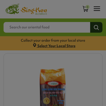
0
Collect your order from your local store
Select Your Local Store