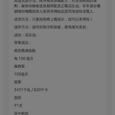
高溫烹調方法。純淨無添加嘅配方，冇添加劑或防腐
劑，確保你喺每道菜都用緊真正嘅花生油。非常適合嗰
啲喺佢哋嘅廚房入面尋求傳統品質同地道味道嘅人。
使用方法：只要按照樽上嘅指示，就可以享用啦！
儲存方法：儲存於陰涼乾燥處，避免陽光直射。
成份：花生油。
營養資訊：
典型嘅價值觀
每 100 毫升
服務緊
100毫升
能量
3431千焦 / 820千卡
脂肪
91克
其中飽和