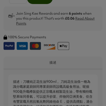
Join Sing Kee Rewards and earn
6 points
when
you this product! That's worth
£0.06
Read About
Points
100% Secure Payments
描述
描述：刀嘜純正花生油900ml 。刀純花生油係一種為
識分嘅家庭廚師同專業廚師而設嘅高級食用油。呢個
900毫升嘅樽裝提供正宗嘅未精製花生油，帶有獨特嘅
堅果味同香氣，可以提升炒菜、炸物同亞洲美食。佢含
有豐富嘅天然抗氧化劑同維他命 E ，提供高煙點，適合