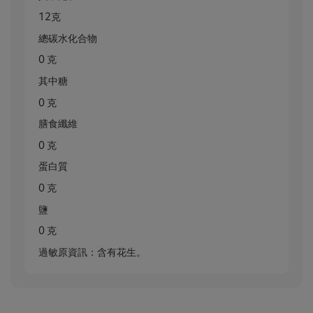
12克
總碳水化合物
0 克
其中糖
0 克
膳食纖維
0 克
蛋白質
0 克
鹽
0 克
過敏原資訊：含有花生。