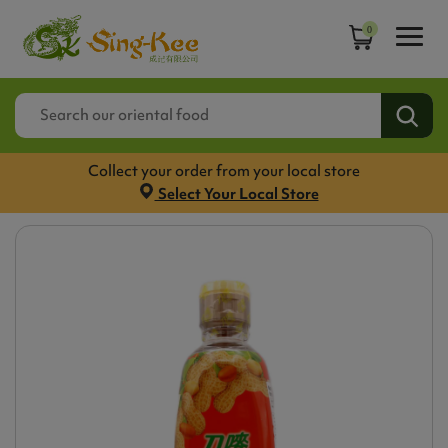
0
Collect your order from your local store
Select Your Local Store