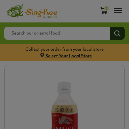
0
Collect your order from your local store
Select Your Local Store