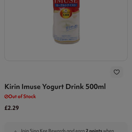
Kirin Imuse Yogurt Drink 500ml
Out of Stock
£2.29
Join Sing Kee Rewards and earn
2 points
when