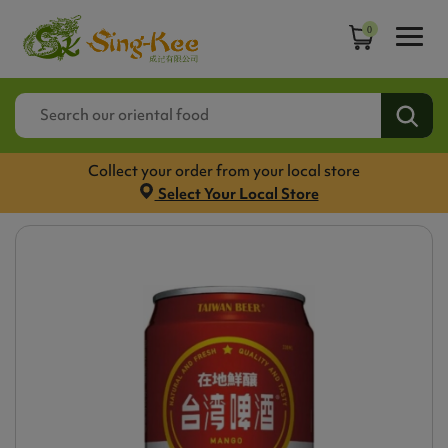
0
Collect your order from your local store
Select Your Local Store