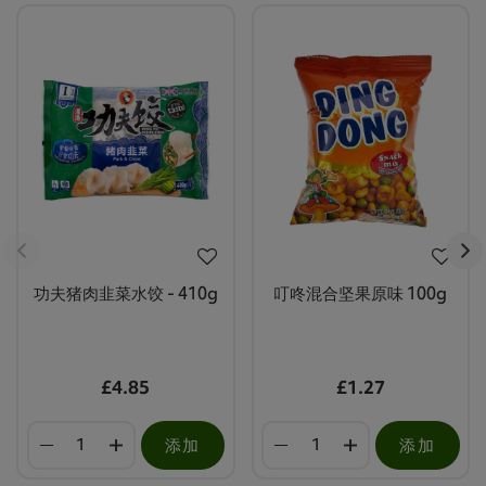
功夫猪肉韭菜水饺 - 410g
叮咚混合坚果原味 100g
£4.85
£1.27
添加
添加