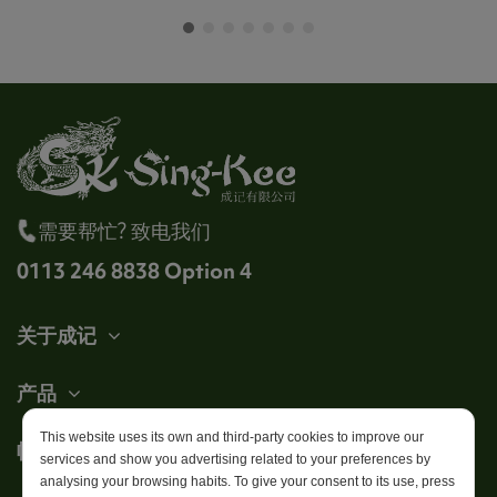
需要帮忙? 致电我们
0113 246 8838 Option 4
关于成记
产品
This website uses its own and third-party cookies to improve our
帐户
services and show you advertising related to your preferences by
analysing your browsing habits. To give your consent to its use, press