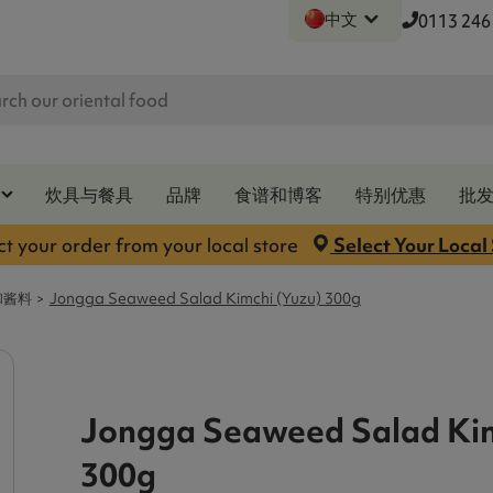
中文
0113 246
炊具与餐具
品牌
食谱和博客
特别优惠
批
ct your order from your local store
Select Your Local
和酱料
Jongga Seaweed Salad Kimchi (Yuzu) 300g
Jongga Seaweed Salad Kim
300g