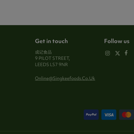
Get in touch
Follow us
成记食品
9 PILOT STREET,
LEEDS LS7 9NR
Online@singkeefoods.co.uk