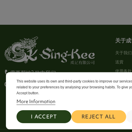
关于成
关于我们
送貨
使用条款
需要帮忙? 致电我们
Stores
This website uses its own and third-party cookies to improve our servic
0113 246 8838 Option 4
related to your preferences by analysing your browsing habits. To give yo
Sitema
Accept button.
Contact
More Information
I ACCEPT
REJECT ALL