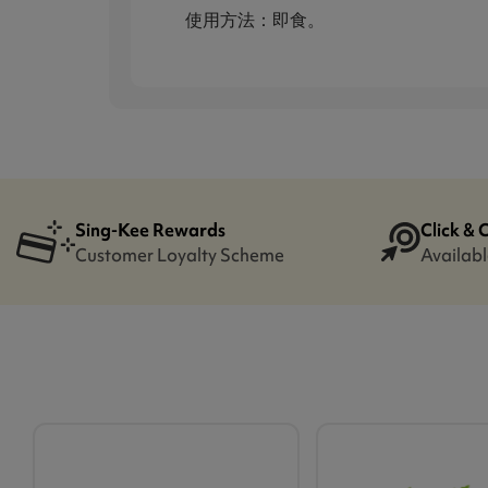
使用方法：即食。
Sing-Kee Rewards
Click & 
Customer Loyalty Scheme
Availabl