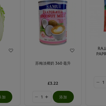
RA
PAP
苏梅淡椰奶 360 毫升
£3.22
添加
添加