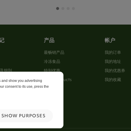
记
产品
帐户
最畅销产品
我的订单
冷冻食品
我的地址
及细則
特别优惠
我的优惠券
New Products
我的收藏
es and show you advertising
ur consent to its use, press the
p
 Us
SHOW PURPOSES