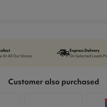
Collect
Express Delivery
e At All Our Stores
On Selected Leeds P
Customer also purchased