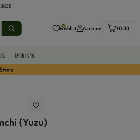
 8838
0
Wishlist
Account
£0.00
发品
快速传送
 Store
chi (Yuzu)