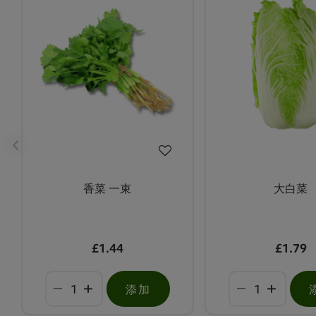
香菜 一束
大白菜
£1.44
£1.79
添加