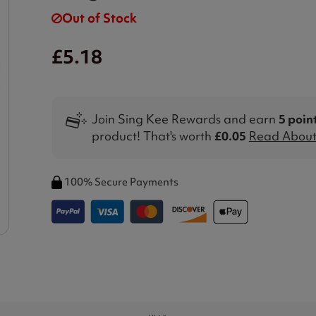
Out of Stock
£5.18
Join Sing Kee Rewards and earn
5 poin
product! That's worth
£0.05
Read About 
100% Secure Payments