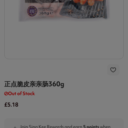
正点脆皮亲亲肠360g
Out of Stock
£5.18
Join Sing Kee Rewards and earn
5 points
when