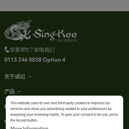
需要帮忙? 致电我们
0113 246 8838 Option 4
关于成记
产品
This website uses its own and third-party cookies to improve our
帐户
services and show you advertising related to your preferences by
analysing your browsing habits. To give your consent to its use, press
Get in touch
the Accept button.
More Information