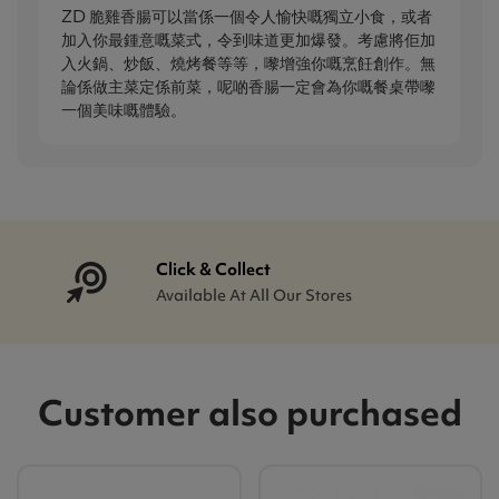
ZD 脆雞香腸可以當係一個令人愉快嘅獨立小食，或者
加入你最鍾意嘅菜式，令到味道更加爆發。考慮將佢加
入火鍋、炒飯、燒烤餐等等，嚟增強你嘅烹飪創作。無
論係做主菜定係前菜，呢啲香腸一定會為你嘅餐桌帶嚟
一個美味嘅體驗。
Click & Collect
Available At All Our Stores
Customer also purchased