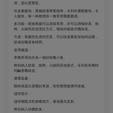
滑，蛋白質豐富。
外皮脆脆地：香腸經過專業燒烤，令到外層脆脆地，令
人愉快，每一啖都增添一種享受嘅脆脆感。
多功能：呢個香腸可以原樣享用，亦可以用喺炒菜、燒
烤、火鍋同其他烹飪方式，增強你啲菜式嘅味道。
方便：香腸預先煮到完美，可以快速重新加熱同品嚐，
節省你嘅煮食時間。
使用建議：
單獨享用佢作為一個好味嘅小食。
將佢納入炒菜、燒烤、火鍋同其他菜式，令到佢有獨特
同鹹香嘅味道。
健康益處：
雞肉係蛋白質嘅好來源，有助整體健康同保健。
儲存指示：
儲存喺陰涼乾燥嘅地方，避免陽光直射。
將佢納入你嘅飲食：