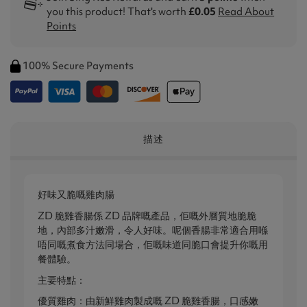
you this product! That's worth
£0.05
Read About
Points
100% Secure Payments
描述
好味又脆嘅雞肉腸
ZD 脆雞香腸係 ZD 品牌嘅產品，佢嘅外層質地脆脆
地，內部多汁嫩滑，令人好味。呢個香腸非常適合用喺
唔同嘅煮食方法同場合，佢嘅味道同脆口會提升你嘅用
餐體驗。
主要特點：
優質雞肉：由新鮮雞肉製成嘅 ZD 脆雞香腸，口感嫩