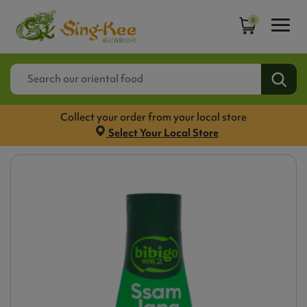
0
Collect your order from your local store
Select Your Local Store