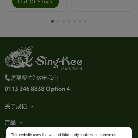
Out Of Stock
需要帮忙? 致电我们
0113 246 8838 Option 4
关于成记
产品
This website uses its own and third-party cookies to improve our