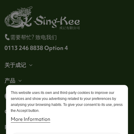
需要帮忙? 致电我们
0113 246 8838 Option 4
关于成记
产品
This website uses its own and third-party cookies to improve our
帐户
services and show you advertising related to your preferences by
analysing your browsing habits. To give your consent to its use, press
Get in touch
the Accept button.
More Information
Follow us