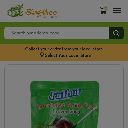
0
Collect your order from your local store
Select Your Local Store