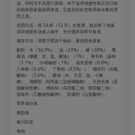
汤，同时又不失原汁原味。对于追求便捷性和正宗口味
的厨师和家庭厨师来说，它是您轻松烹制美味佳肴的理
想之选。
使用方法：将 54 杯（12 升）水煮沸，然后将 1 包速
溶浓缩面条汤放入锅中。充分搅拌后即可食用。
储存方法：请置于阴凉干燥处，避免阳光直射。
配料：水（36.9%）、盐（23%）、糖（20%）、黑
酱油（糖蜜、水、盐、酱油）（7%）、香辛料（蒜粉
（3.1%）、白胡椒粉（1%）、高良姜粉（0.8%）、
八角粉（0.6%）、丁香粉（0.5%））、增味剂（谷氨
酸钠）（3.6%）、酱油（水、大豆、盐、小麦、
糖）、增稠剂（羟丙基二淀粉磷酸酯）、天然色素（亚
硫酸铵焦糖）、增味剂（鸟苷酸二钠、肌苷酸二钠）、
甜味剂（乙酰磺胺酸钾）、防腐剂（山梨酸钾）。
营养成分表：
典型值
每100克
每份