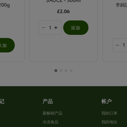
SAUCE - 500ml
00g
李錦記
£2.06
添加
添加
记
产品
帐户
最畅销产品
我的订单
冷冻食品
我的地址