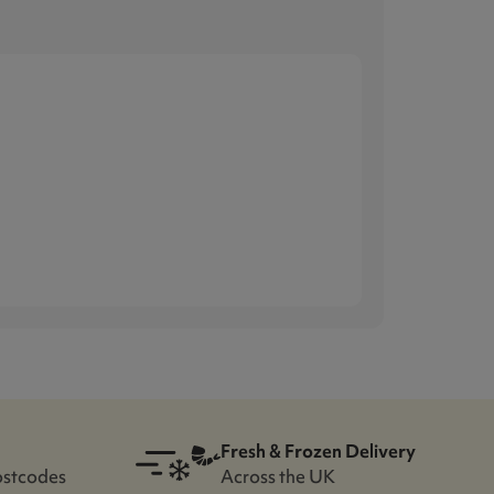
Fresh & Frozen Delivery
ostcodes
Across the UK