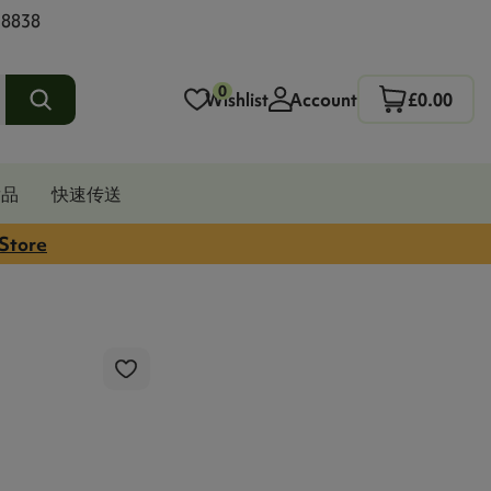
 8838
0
Wishlist
Account
£0.00
发品
快速传送
 Store