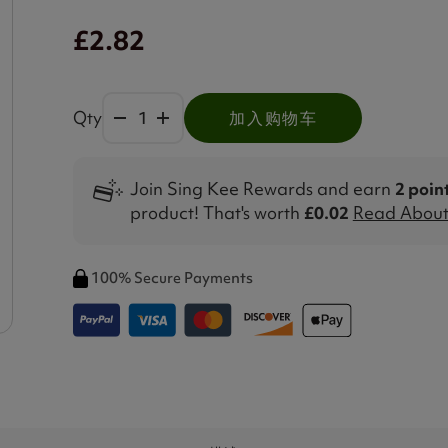
£2.82
Qty
加入购物车
Join Sing Kee Rewards and earn
2 poin
product! That's worth
£0.02
Read About 
100% Secure Payments