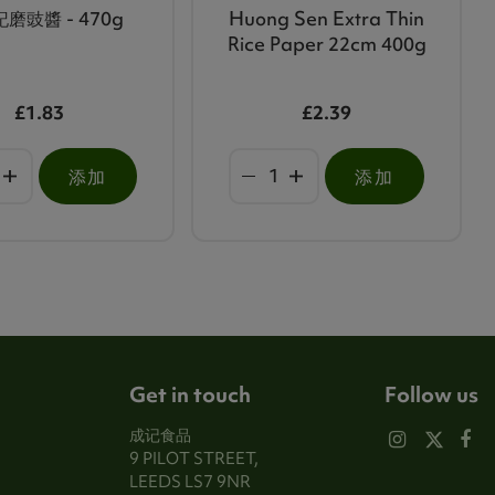
磨豉醬 - 470g
Huong Sen Extra Thin
Rice Paper 22cm 400g
£1.83
£2.39
添加
添加
Get in touch
Follow us
成记食品
9 PILOT STREET,
LEEDS LS7 9NR