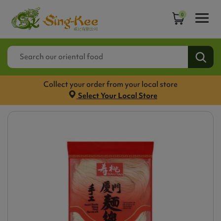
0
Collect your order from your local store
Select Your Local Store