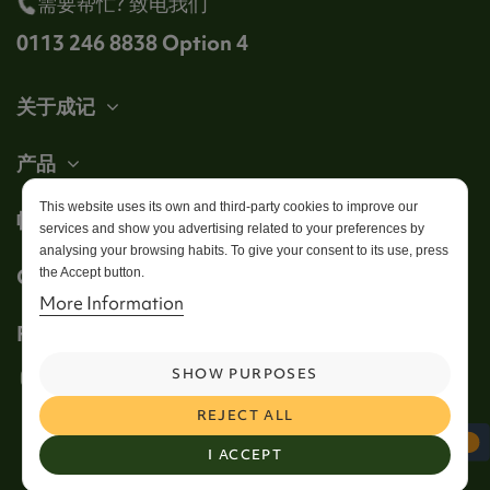
需要帮忙? 致电我们
0113 246 8838 Option 4
关于成记
产品
This website uses its own and third-party cookies to improve our
帐户
services and show you advertising related to your preferences by
analysing your browsing habits. To give your consent to its use, press
Get in touch
the Accept button.
More Information
Follow us
SHOW PURPOSES
REJECT ALL
I ACCEPT