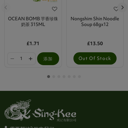
OCEAN BOMB 芋香珍珠
Nongshim Shin Noodle
奶茶 315ML
Soup 68gx12
£1.71
£13.50
Out Of Stock
添加