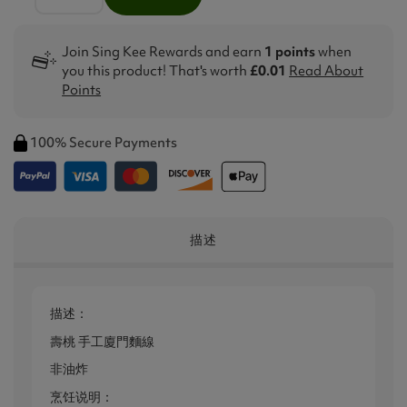
Join Sing Kee Rewards and earn
1 points
when
you this product! That's worth
£0.01
Read About
Points
100% Secure Payments
描述
描述：
壽桃 手工廈門麵線
非油炸
烹饪说明：