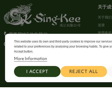
关于成
关于我们
送貨
使用条款
需要帮忙? 致电我们
Stores
This website uses its own and third-party cookies to improve our servic
0113 246 8838 Option 4
related to your preferences by analysing your browsing habits. To give yo
Sitema
Accept button.
Contact
More Information
I ACCEPT
REJECT ALL