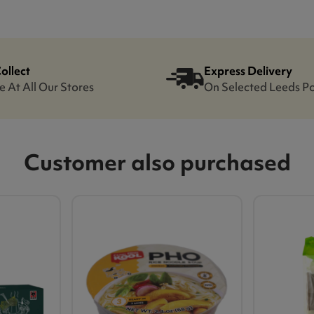
Collect
Express Delivery
e At All Our Stores
On Selected Leeds P
Customer also purchased