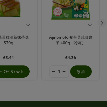
 长崎蛋糕清新抹茶味
Ajinomoto 裙带菜蔬菜饺
330g
子 400g（冷冻）
£3.44
£4.36
t Of Stock
添加