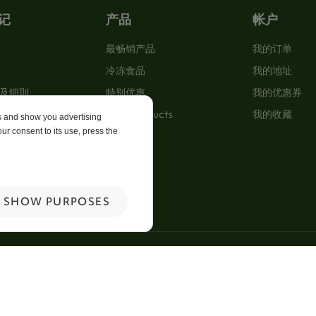
记
产品
帐户
最畅销产品
我的订单
冷冻食品
我的地址
及细則
特别优惠
我的优惠券
New Products
我的收藏
es and show you advertising
ur consent to its use, press the
p
 Us
SHOW PURPOSES