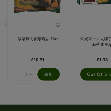
康樂雞肉香菇鍋貼 1kg
玖光亭土豆去哪
海苔味 90
£10.91
£1.38
添加
Out Of St