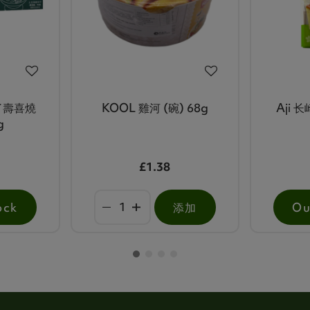
了壽喜燒
KOOL 雞河 (碗) 68g
Aji
g
£1.38
ock
添加
Ou