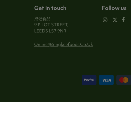
Get in touch
Follow us
成记食品
9 PILOT STREET,
LEEDS LS7 9NR
Online@singkeefoods.co.uk