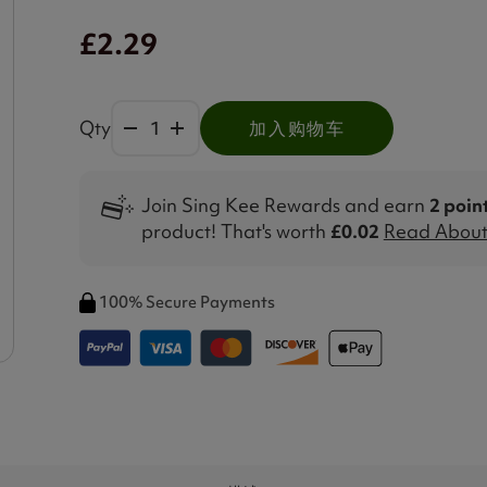
£2.29
Qty
加入购物车
Join Sing Kee Rewards and earn
2 poin
product! That's worth
£0.02
Read About 
100% Secure Payments