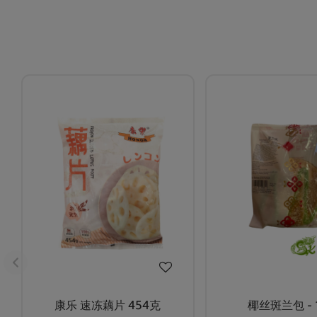
康乐 速冻藕片 454克
椰丝斑兰包 - 