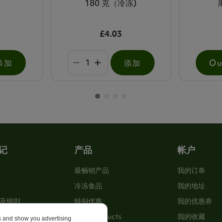
180 克（冷冻)
£4.03
添加
添加
Ou
记
产品
帐户
最畅销产品
我的订单
冷冻食品
我的地址
及细則
特别优惠
我的优惠券
New Products
我的收藏
es and show you advertising