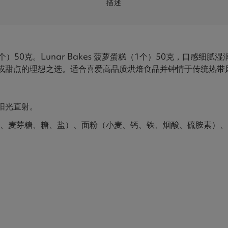
描述
（1个）50克。Lunar Bakes 菠萝蛋糕（1个）50克，口
或甜点的理想之选。适合喜爱高品质烘焙食品并钟情于传统热带
阳光直射。
%）、麦芽糖、糖、盐）、面粉（小麦、钙、铁、烟酸、硫胺素）