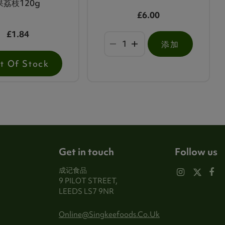
果荔枝120g
£6.00
£1.84
添加
t Of Stock
Get in touch
Follow us
成记食品
9 PILOT STREET,
LEEDS LS7 9NR
Online@singkeefoods.co.uk