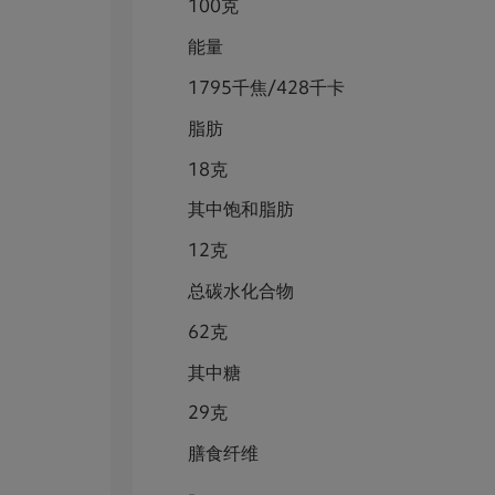
100克
能量
1795千焦/428千卡
脂肪
18克
其中饱和脂肪
12克
总碳水化合物
62克
其中糖
29克
膳食纤维
-