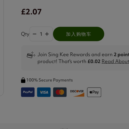
£2.07
Qty
加入购物车
Join Sing Kee Rewards and earn
2 poin
product! That's worth
£0.02
Read About 
100% Secure Payments