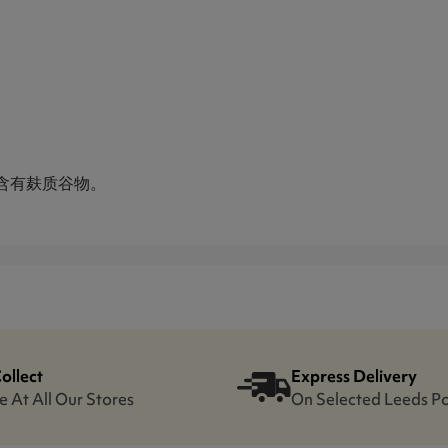
含有麸质谷物。
Collect
Express Delivery
e At All Our Stores
On Selected Leeds P