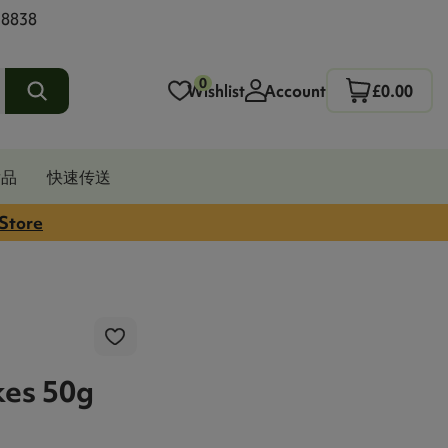
 8838
0
Wishlist
Account
£0.00
发品
快速传送
 Store
kes 50g